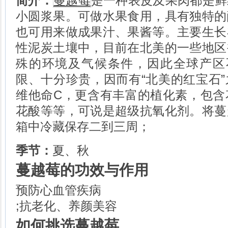
简介：
蔓越莓
是一种表皮及果肉都是鲜
午餐肉的做法
猪尾巴的做法
小圆浆果。可做水果食用，具有独特的
脆皮肠的做法
也可用来做成果汁、果酱等。主要生长
猪硬肋肉的做法
性泥炭土壤中，目前在北美的一些地区
奶脯猪肉的做法
青羊肉的做法
殊的环境及气候条件，因此全球产区
牛肉丝的做法
限、十分珍贵，因而有“北美的红宝石
牛肉末的做法
玉米的做法
维他命C，更含有丰富的植化素，包含
米线的做法
花酸等等，可说是超级抗氧化剂。将蔓
箱中冷藏保存二到三周；
季节：
夏、秋
蔓越莓的功效与作用
预防心血管疾病
;抗老化、养颜美容
如何挑选蔓越莓