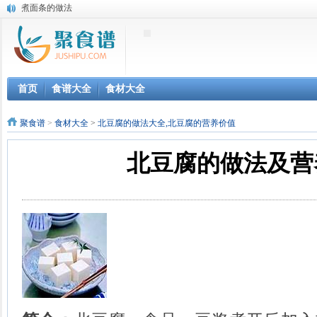
煮面条的做法
马牙大豆的做法
花豌豆的做法
西瓜的做法
橡实的做法
圆白菜的做法
首页
食谱大全
食材大全
金针菇的做法
地衣的做法
聚食谱
>
食材大全
>
北豆腐的做法大全,北豆腐的营养价值
干巴菌的做法
苦苣菜的做法
北豆腐的做法及营
碱蓬的做法
掐不齐的做法
紫草的做法
梅干菜的做法
茯苓的做法
鸡骨的做法
乌骨鸡的做法
鸡腰的做法
鸭肝的做法
鹅肝的做法