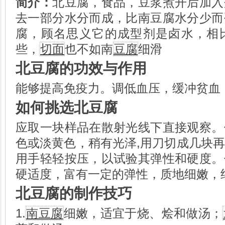
简介：
北豆腐，食品，豆浆煮开后加入
酱肉的做法
猪头皮的做法
去一部分水分而成，比南豆腐水分少而
羊肚的做法
腐，顾名思义它的成型剂是卤水，相
牛肉的做法
牛脑的做法
些，
切面
也不如南
豆腐
细滑
凤尾虾的做法
北豆腐的功效与作用
对虾的做法
活蜢虾的做法
能够提高免疫力。调低血压，缓冲贫血
玉米粒的做法
豆皮的做法
如何挑选北豆腐
应取一块样品在散射光线下直接观察。
色或淡黄色，稍有光泽,用刀切成几块
用手轻轻按压，以试验其弹性和硬度。
硬适度，富有一定的弹性，质地细嫩，
北豆腐的制作技巧
1.
南豆腐
细嫩，适宜于烧、烩和做汤；